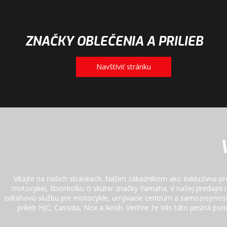
ZNAČKY OBLEČENIA A PRILIEB
Navštíviť stránku
Vitajte na našich stránkach. Našim zákazníkom ako exkluzívna p
motocykel, štvorkolku či skúter značky Yamaha. V našej predajn
odťahovú službu pre motocykle, umývacie centrum a samozrejmosťou j
prilieb HJC, Cassida, Nox a Airoh. Veríme že Vás táto pestrá pon