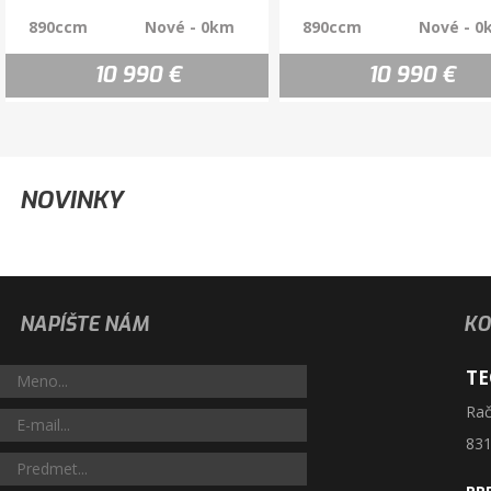
890ccm
Nové - 0km
890ccm
Nové - 0
10 990 €
10 990 €
NOVINKY
Street
Naked
NAPÍŠTE NÁM
KO
Yamaha R3
Yamaha MT-09 SP
TE
321ccm
Nové - 0km
890ccm
Nové - 0
Rač
6 890 €
12 990 €
831