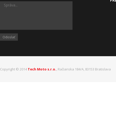
PR
Odoslať
Copyright © 2014
Tech Moto s.r.o.
, Račianska 184/A, 83153 Bratislava